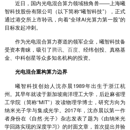
近日，国内光电混合算力领域独角兽——上海曦
智科技股份有限公司（以下简称“曦智科技”），正式
通过港交所上市聆讯，向着“全球AI光算力第一股”的
目标发起冲刺。
作为光电混合算力赛道的领军企业，曦智科技备
受资本青睐，吸引了
腾讯
、
百度
、经纬创投、真格基
金、中科创星等众多知名机构的投资。
光电混合重构算力边界
曦智科技创始人沈亦晨1989年出生于浙江杭
州。其早年就读于新加坡南洋理工大学，后赴麻省理
工学院（简称“MIT”）攻读物理学博士，研究方向为
纳米光子学与集成光学。2017年，沈亦晨以第一作
者身份在《自然·光子》杂志发表了题为《由纳米光
学回路实现的深度学习》的封面文章，首次提出并验