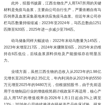
此外，招股书披露，江西生物生产人用TAT所用的关键
材料是免疫马血浆，主要由公司自行生产，严重依赖自有马
匹饲养及血浆采集基地来供应免疫马血浆。但近年来公司存
栏马匹数量持续缩减：2023年至2024年，马匹总数由1251
匹降至920匹，2025年进一步减少至784匹。
幼马储备同样大幅波动：2022年末幼马数量为145匹，
2023年末增至217匹，2024年末骤降至6匹，2025年末仍维
持在6匹低位，后续血浆原料供给及产能接续存在明显压
力。
业绩方面，虽然江西生物的总收入从2023年的1.98亿
元增长至2025年的2.35亿元，年内利润亦从2023年的5550
万元增至2025年的9480万元，但根据招股书，由于先前适
用于生物制品行业的增值税简易计税政策不再适用，核心产
品人用TAT的增值税率自2026年1月1日起由3%上调至
13%；2026年公司持续推进在研候选产品临床试验，研发